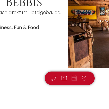
 Bebbis
sich direkt im Hotelgebäude,
ness, Fun & Food
rmation
alt so angenehm wie möglich