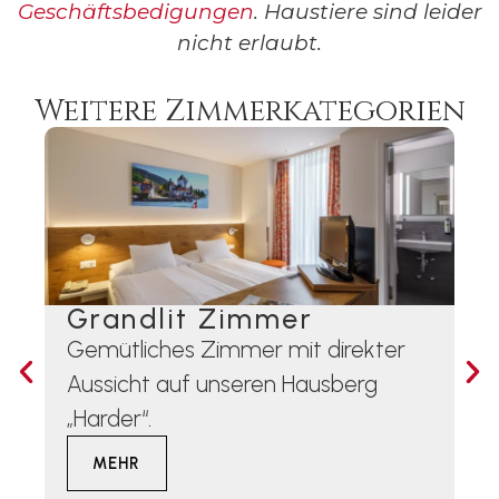
Geschäftsbedigungen
.
Haustiere sind leider
nicht erlaubt.
Weitere Zimmerkategorien
Grandlit Zimmer
F
V
Gemütliches Zimmer mit direkter
Ge
Aussicht auf unseren Hausberg
un
„Harder“.
Ba
MEHR