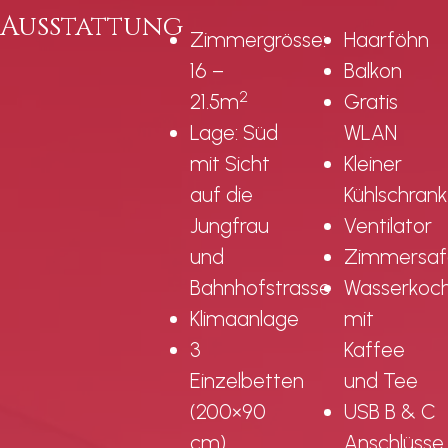
Ausstattung
Zimmergrösse:
Haarföhn
16 –
Balkon
2
21.5m
Gratis
Lage: Süd
WLAN
mit Sicht
Kleiner
auf die
Kühlschran
Jungfrau
Ventilator
und
Zimmersaf
Bahnhofstrasse
Wasserkoc
Klimaanlage
mit
3
Kaffee
Einzelbetten
und Tee
(200×90
USB B & C
cm)
Anschlüsse